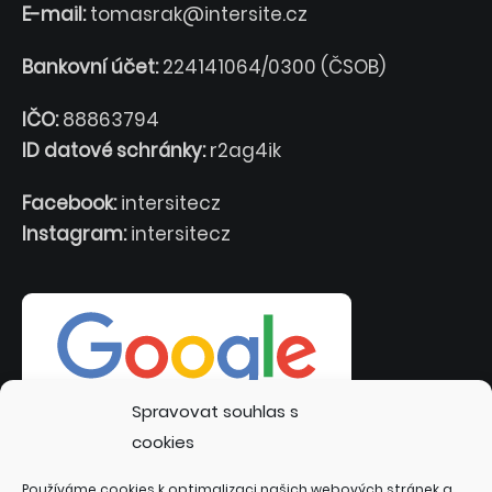
E-mail:
tomasrak@intersite.cz
Bankovní účet:
224141064/0300 (ČSOB)
IČO:
88863794
ID datové schránky:
r2ag4ik
Facebook:
intersitecz
Instagram:
intersitecz
Spravovat souhlas s
cookies
Používáme cookies k optimalizaci našich webových stránek a