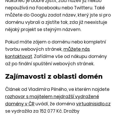
Nakonec je dobré zjistit, zda název již někdo
nepoužívá na Facebooku nebo Twitteru. Také
můžete do Googlu zadat název, který jste si pro
doménu vybrali a zjistíte tak, zda již neexistuje
nějaký projekt se stejným názvem.
Pokud máte zájem o doménu nebo kompletní
tvorbu webových stránek,
můžete nás
kontaktovat
. Zařídíme vše od nákupu domény
až po finální spuštění webových stránek.
Zajímavosti z oblasti domén
Článek od Vladimíra Pilného, ve kterém najdete
rozhovor s majitelem nejdražší vydražené
domény v ČR
uvádí, že doména
virtualnisidlo.cz
se vydražila za 152 077 Kč. Dražby