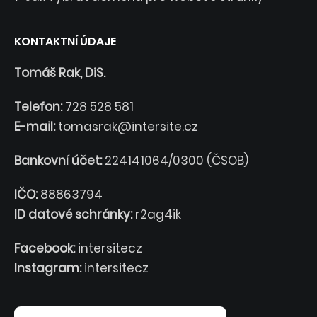
KONTAKTNÍ ÚDAJE
Tomáš Rak, DiS.
Telefon:
728 528 581
E-mail:
tomasrak@intersite.cz
Bankovní účet:
224141064/0300 (ČSOB)
IČO:
88863794
ID datové schránky:
r2ag4ik
Facebook:
intersitecz
Instagram:
intersitecz