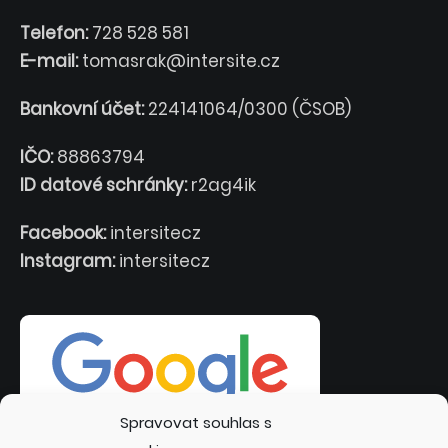
Telefon:
728 528 581
E-mail:
tomasrak@intersite.cz
Bankovní účet:
224141064/0300 (ČSOB)
IČO:
88863794
ID datové schránky:
r2ag4ik
Facebook:
intersitecz
Instagram:
intersitecz
Spravovat souhlas s