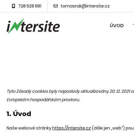
728 528 581
tomasrak@intersite.cz
ÚVOD
Tyto Zásady cookies byly naposledy aktualizovány 20. 12. 2021 
Evropském hospodářském prostoru.
1. Úvod
Naše webové stránky
https://intersite.cz
(dále jen „web“) použ