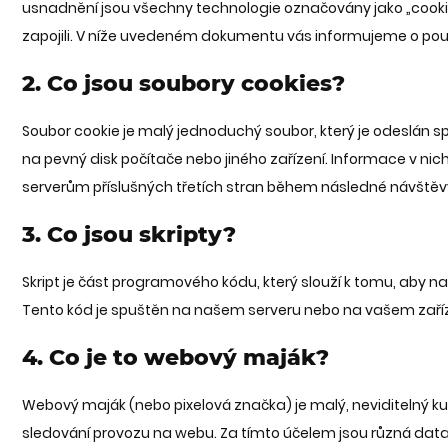
usnadnění jsou všechny technologie označovány jako „cookies“
zapojili. V níže uvedeném dokumentu vás informujeme o po
2. Co jsou soubory cookies?
Soubor cookie je malý jednoduchý soubor, který je odeslán 
na pevný disk počítače nebo jiného zařízení. Informace v n
serverům příslušných třetích stran během následné návštěv
3. Co jsou skripty?
Skript je část programového kódu, který slouží k tomu, aby n
Tento kód je spuštěn na našem serveru nebo na vašem zaříz
4. Co je to webový maják?
Webový maják (nebo pixelová značka) je malý, neviditelný ku
sledování provozu na webu. Za tímto účelem jsou různá da