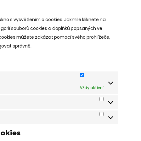
to
wordfence
service
no s vysvětlením o cookies. Jakmile kliknete na
ostatní
tegorií souborů cookies a doplňků popsaných ve
cookies můžete zakázat pomocí svého prohlížeče,
govat správně.
Vždy aktivní
Statistické
cookies
Marketingová
cookies
ookies