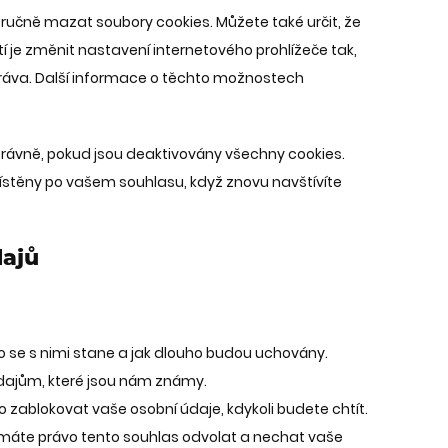
učně mazat soubory cookies. Můžete také určit, že
 je změnit nastavení internetového prohlížeče tak,
práva. Další informace o těchto možnostech
ávně, pokud jsou deaktivovány všechny cookies.
stěny po vašem souhlasu, když znovu navštívíte
dajů
o se s nimi stane a jak dlouho budou uchovány.
údajům, které jsou nám známy.
o zablokovat vaše osobní údaje, kdykoli budete chtít.
máte právo tento souhlas odvolat a nechat vaše