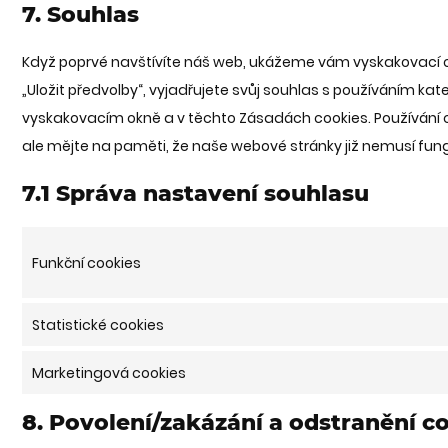
7. Souhlas
Když poprvé navštívíte náš web, ukážeme vám vyskakovací ok
„Uložit předvolby“, vyjadřujete svůj souhlas s používáním ka
vyskakovacím okně a v těchto Zásadách cookies. Používání 
ale mějte na paměti, že naše webové stránky již nemusí fun
7.1 Správa nastavení souhlasu
Funkční cookies
Statistické cookies
Marketingová cookies
8. Povolení/zakázání a odstranění c