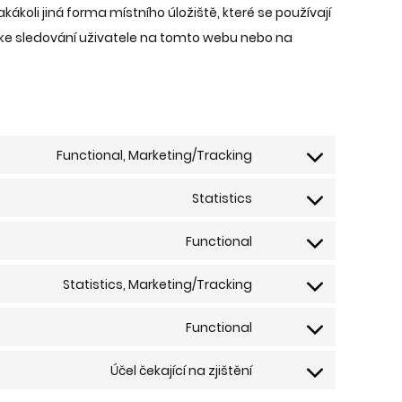
koli jiná forma místního úložiště, které se používají
o ke sledování uživatele na tomto webu nebo na
Functional, Marketing/Tracking
Consent
to
Statistics
Consent
service
to
Functional
google-
Consent
service
recaptcha
to
Statistics, Marketing/Tracking
wistia
Consent
service
to
Functional
wordpress
Consent
service
to
Účel čekající na zjištění
google-
Consent
service
analytics