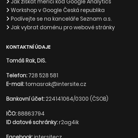
Jak získat měřící kód Google Analytics
Workshop v Google Česká republika
Podívejte se na kanceláře Seznam a.s.
Jak vybrat doménu pro webové stránky
KONTAKTNÍ ÚDAJE
Tomáš Rak, DiS.
Telefon:
728 528 581
E-mail:
tomasrak@intersite.cz
Bankovní účet:
224141064/0300 (ČSOB)
IČO:
88863794
ID datové schránky:
r2ag4ik
Facebook:
intersitecz