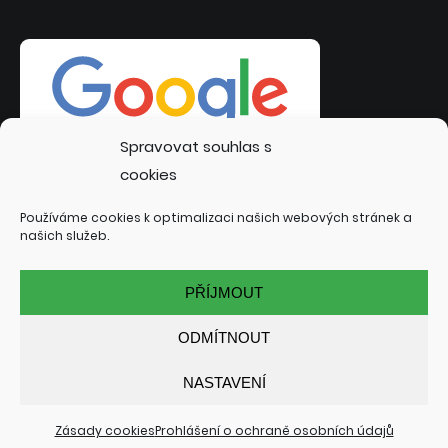
Spravovat souhlas s
cookies
Používáme cookies k optimalizaci našich webových stránek a
našich služeb.
PŘÍJMOUT
ODMÍTNOUT
NASTAVENÍ
© 2022 INTERSITE.CZ | TVORBA WEBOVÝCH STRÁNEK:
TOMÁŠ RAK - INTERSITE.CZ
| SPECIALIZACE: KUTNÁ HORA,
KOLÍN, ČÁSLAV, NYMBURK, PODĚBRADY
Zásady cookies
Prohlášení o ochraně osobních údajů