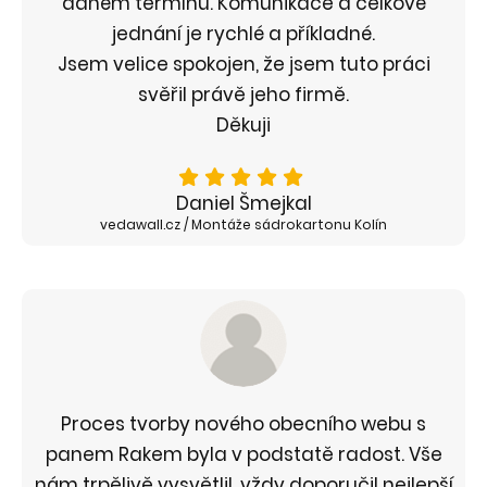
daném termínu. Komunikace a celkové
jednání je rychlé a příkladné.
Jsem velice spokojen, že jsem tuto práci
svěřil právě jeho firmě.
Děkuji
Daniel Šmejkal
vedawall.cz / Montáže sádrokartonu Kolín
Proces tvorby nového obecního webu s
panem Rakem byla v podstatě radost. Vše
nám trpělivě vysvětlil, vždy doporučil nejlepší