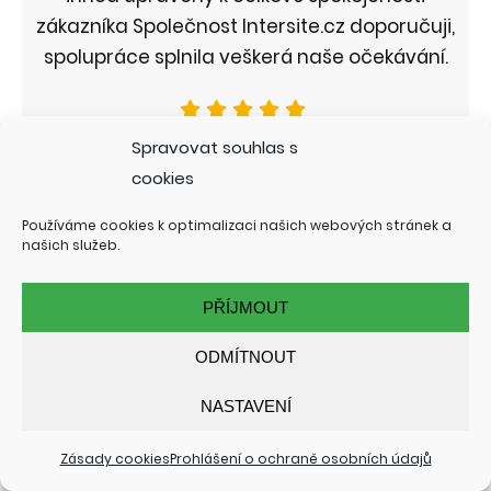
zákazníka Společnost Intersite.cz doporučuji,
spolupráce splnila veškerá naše očekávání.
Monika Eva Lešková
Spravovat souhlas s
soucaslav.cz / Střední odborné učiliště Čáslav
cookies
Používáme cookies k optimalizaci našich webových stránek a
našich služeb.
PŘÍJMOUT
Správná volba tvůrce stránek, s prací pana
ODMÍTNOUT
Raka jsem velmi spokojen.
NASTAVENÍ
Zásady cookies
Prohlášení o ochraně osobních údajů
Dalibor Pech
levimo.cz / Levimo s.r.o.