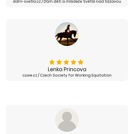
ddm-svetla.cz / Dům dětí a mládeže Světlá nad Sázavou
Lenka Princova
cswe.cz / Czech Society for Working Equitation