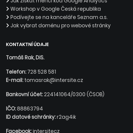
Jak získat měřící kód Google Analytics
Workshop v Google Česká republika
Podívejte se na kanceláře Seznam a.s.
Jak vybrat doménu pro webové stránky
KONTAKTNÍ ÚDAJE
Tomáš Rak, DiS.
Telefon:
728 528 581
E-mail:
tomasrak@intersite.cz
Bankovní účet:
224141064/0300 (ČSOB)
IČO:
88863794
ID datové schránky:
r2ag4ik
Facebook:
intersitecz