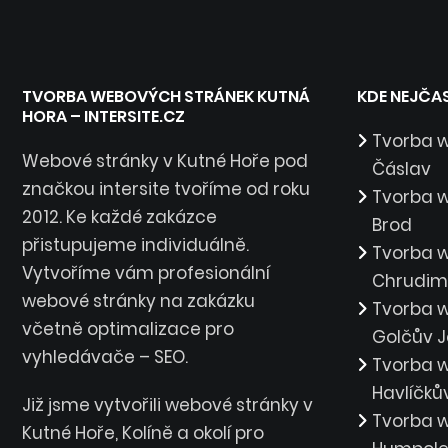
TVORBA WEBOVÝCH STRÁNEK KUTNÁ
KDE NEJČA
HORA – INTERSITE.CZ
Tvorba 
Webové stránky v Kutné Hoře pod
Čáslav
značkou intersite tvoříme od roku
Tvorba 
2012. Ke každé zakázce
Brod
přistupujeme individuálně.
Tvorba 
Vytvoříme vám profesionální
Chrudim
webové stránky na zakázku
Tvorba 
včetně optimalizace pro
Golčův J
vyhledávače – SEO.
Tvorba 
Havlíčků
Již jsme vytvořili webové stránky v
Tvorba 
Kutné Hoře, Kolíně a okolí pro