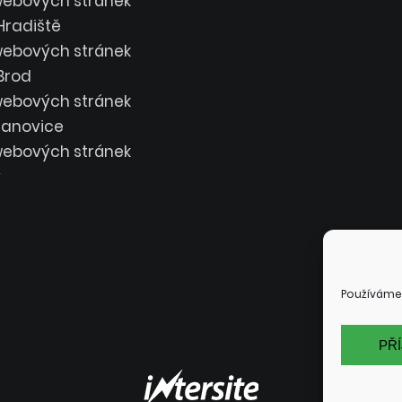
webových stránek
Hradiště
webových stránek
Brod
webových stránek
 Janovice
webových stránek
y
Používáme 
PŘ