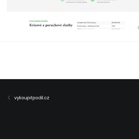
vykoupitpodil.cz