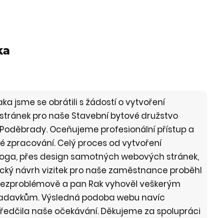
ka
a jsme se obrátili s žádostí o vytvoření
tránek pro naše Stavební bytové družstvo
Poděbrady. Oceňujeme profesionální přístup a
lé zpracování. Celý proces od vytvoření
loga, přes design samotných webových stránek,
ický návrh vizitek pro naše zaměstnance proběhl
bezproblémově a pan Rak vyhověl veškerým
adavkům. Výsledná podoba webu navíc
ředčila naše očekávání. Děkujeme za spolupráci