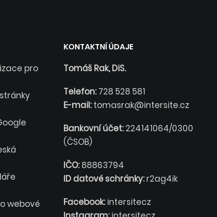
KONTAKTNÍ ÚDAJE
lizace pro
Tomáš Rak, DiS.
Telefon:
728 528 581
stránky
E-mail:
tomasrak@intersite.cz
 Google
Bankovní účet:
224141064/0300
(ČSOB)
eská
IČO:
88863794
láře
ID datové schránky:
r2ag4ik
Facebook:
intersitecz
ro webové
Instagram:
intersitecz