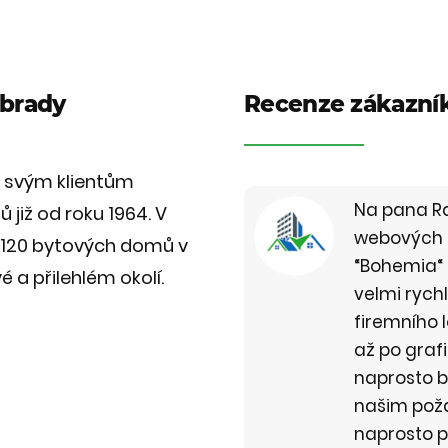
brady
Recenze zákazní
 svým klientům
Na pana Rak
již od roku 1964. V
webových s
 120 bytových domů v
“Bohemia“ 
 a přilehlém okolí.
velmi rych
firemního 
až po graf
naprosto 
našim pož
naprosto p