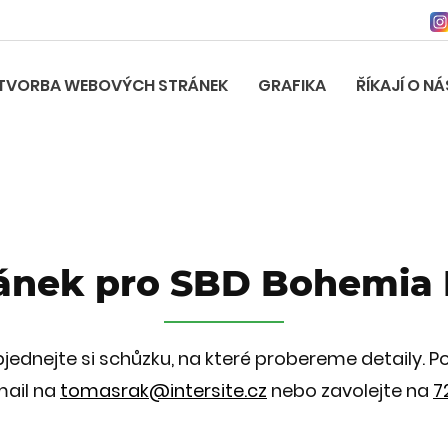
TVORBA WEBOVÝCH STRÁNEK
GRAFIKA
ŘÍKAJÍ O NÁ
ránek pro SBD Bohemia
ednejte si schůzku, na které probereme detaily. 
mail na
tomasrak@intersite.cz
nebo zavolejte na
7