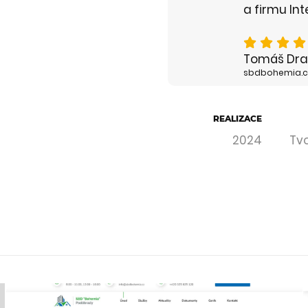
a firmu In
Tomáš Dr
sbdbohemia.c
REALIZACE
2024
Tvo