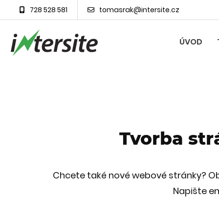
728 528 581
tomasrak@intersite.cz
ÚVOD
Tvorba st
Chcete také nové webové stránky? Obj
Napište e