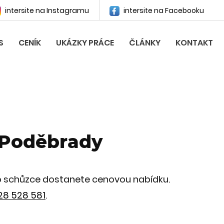
intersite na Instagramu
intersite na Facebooku
S
CENÍK
UKÁZKY PRÁCE
ČLÁNKY
KONTAKT
 Poděbrady
Po schůzce dostanete cenovou nabídku.
28 528 581
.