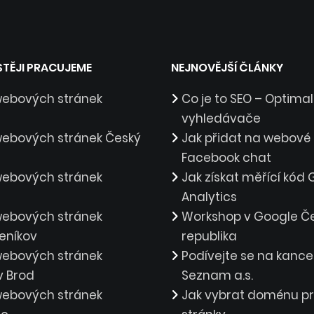
STĚJI PRACUJEME
NEJNOVĚJŠÍ ČLÁNKY
webových stránek
Co je to SEO – Optima
vyhledávače
webových stránek Český
Jak přidat na webové 
Facebook chat
webových stránek
Jak získat měřící kód
Analytics
webových stránek
Workshop v Google Č
eníkov
republika
webových stránek
Podívejte se na kance
v Brod
Seznam a.s.
webových stránek
Jak vybrat doménu p