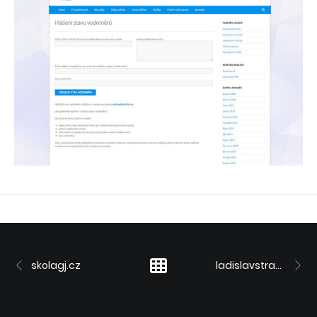
skolagj.cz
ladislavstransky.cz