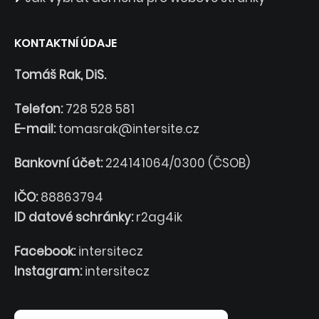
KONTAKTNÍ ÚDAJE
Tomáš Rak, DiS.
Telefon:
728 528 581
E-mail:
tomasrak@intersite.cz
Bankovní účet:
224141064/0300 (ČSOB)
IČO:
88863794
ID datové schránky:
r2ag4ik
Facebook:
intersitecz
Instagram:
intersitecz