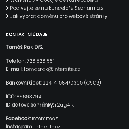
Workshop v Google Česká republika
Podívejte se na kanceláře Seznam a.s.
Jak vybrat doménu pro webové stránky
KONTAKTNÍ ÚDAJE
Tomáš Rak, DiS.
Telefon:
728 528 581
E-mail:
tomasrak@intersite.cz
Bankovní účet:
224141064/0300 (ČSOB)
IČO:
88863794
ID datové schránky:
r2ag4ik
Facebook:
intersitecz
Instagram:
intersitecz