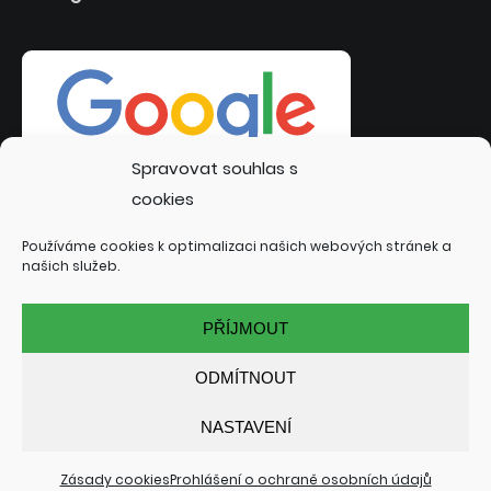
Spravovat souhlas s
cookies
Používáme cookies k optimalizaci našich webových stránek a
našich služeb.
PŘÍJMOUT
ODMÍTNOUT
NASTAVENÍ
© 2022 INTERSITE.CZ | TVORBA WEBOVÝCH STRÁNEK:
TOMÁŠ RAK - INTERSITE.CZ
| SPECIALIZACE: KUTNÁ HORA,
KOLÍN, ČÁSLAV, NYMBURK, PODĚBRADY
Zásady cookies
Prohlášení o ochraně osobních údajů