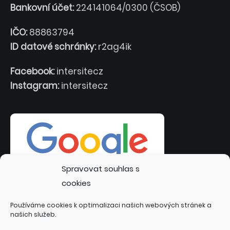
Bankovní účet:
224141064/0300 (ČSOB)
IČO:
88863794
ID datové schránky:
r2ag4ik
Facebook:
intersitecz
Instagram:
intersitecz
Spravovat souhlas s
cookies
Používáme cookies k optimalizaci našich webových stránek a
našich služeb.