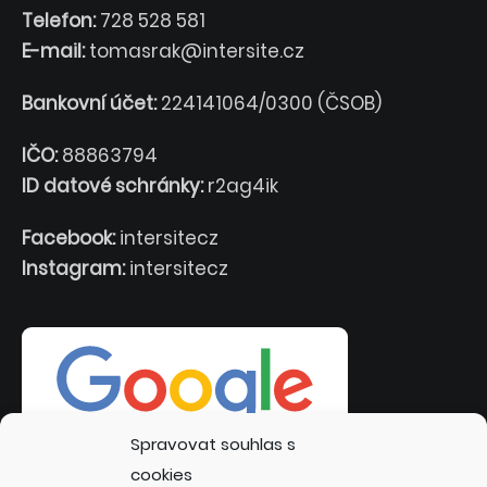
Telefon:
728 528 581
E-mail:
tomasrak@intersite.cz
Bankovní účet:
224141064/0300 (ČSOB)
IČO:
88863794
ID datové schránky:
r2ag4ik
Facebook:
intersitecz
Instagram:
intersitecz
Spravovat souhlas s
cookies