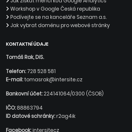
Jak získat měřící kód Google Analytics
Workshop v Google Česká republika
Podívejte se na kanceláře Seznam a.s.
Jak vybrat doménu pro webové stránky
KONTAKTNÍ ÚDAJE
Tomáš Rak, DiS.
Telefon:
728 528 581
E-mail:
tomasrak@intersite.cz
Bankovní účet:
224141064/0300 (ČSOB)
IČO:
88863794
ID datové schránky:
r2ag4ik
Facebook:
intersitecz