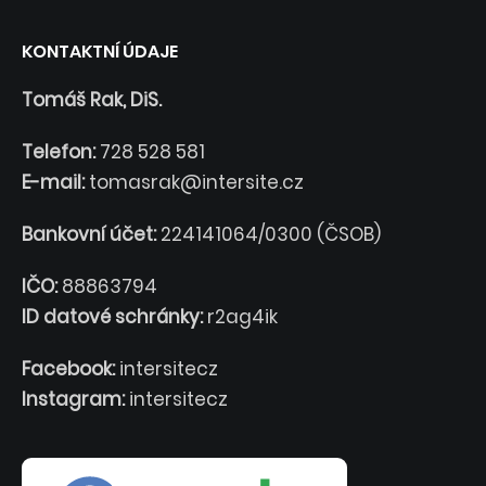
KONTAKTNÍ ÚDAJE
Tomáš Rak, DiS.
Telefon:
728 528 581
E-mail:
tomasrak@intersite.cz
Bankovní účet:
224141064/0300 (ČSOB)
IČO:
88863794
ID datové schránky:
r2ag4ik
Facebook:
intersitecz
Instagram:
intersitecz