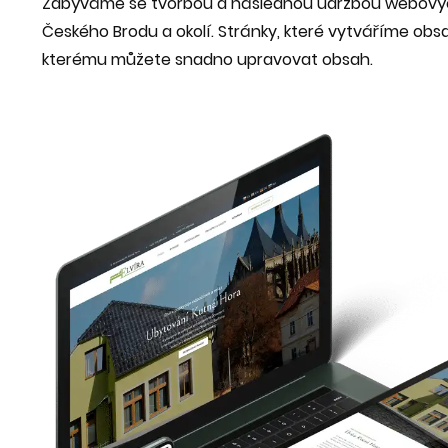
Zabýváme se tvorbou a následnou údržbou webových
Českého Brodu a okolí. Stránky, které vytváříme obsa
kterému můžete snadno upravovat obsah.