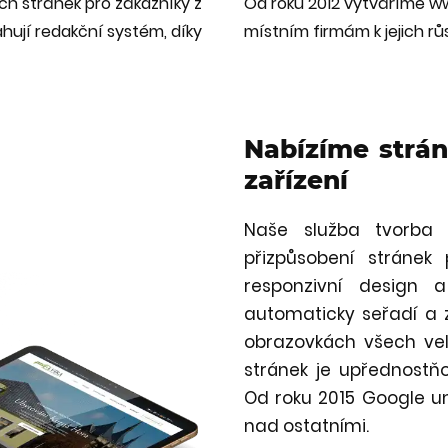
 stránek pro zákazníky z
Od roku 2012 vytváříme 
hují redakční systém, díky
místním firmám k jejich rů
Nabízíme strán
zařízení
Naše služba tvorba 
přizpůsobení stránek 
responzivní design 
automaticky seřadí a z
obrazovkách všech vel
stránek je upřednostň
Od roku 2015 Google um
nad ostatními.