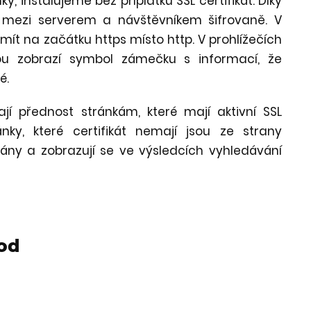
, instalujeme bez příplatku SSL certifikát. Díky
 mezi serverem a návštěvníkem šifrovaně. V
ít na začátku https místo http. V prohlížečích
u zobrazí symbol zámečku s informací, že
é.
í přednost stránkám, které mají aktivní SSL
ánky, které certifikát nemají jsou ze strany
ány a zobrazují se ve výsledcích vyhledávání
od