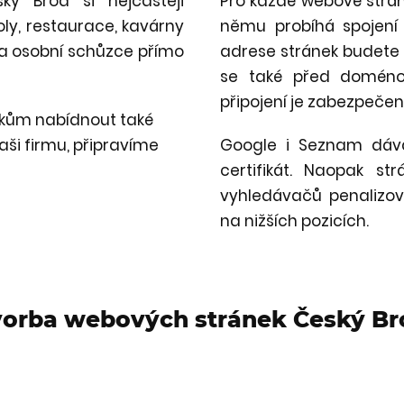
ký Brod si nejčastěji
Pro každé webové stránky
oly, restaurace, kavárny
němu probíhá spojení
na osobní schůzce přímo
adrese stránek budete m
se také před doméno
připojení je zabezpečen
íkům nabídnout také
aši firmu, připravíme
Google i Seznam dávaj
certifikát. Naopak str
vyhledávačů penalizov
na nižších pozicích.
vorba webových stránek Český Br