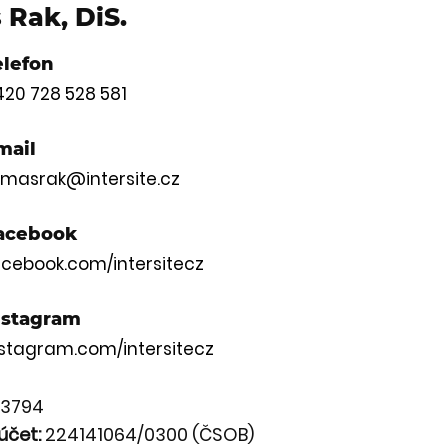
Rak, DiS.
elefon
420 728 528 581
mail
omasrak@intersite.cz
acebook
acebook.com/intersitecz
nstagram
nstagram.com/intersitecz
3794
účet:
224141064/0300 (ČSOB)