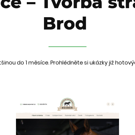
ce – Tvorba st
Brod
inou do 1 měsíce. Prohlédněte si ukázky již hotový