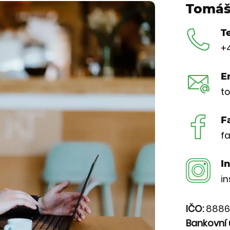
Tomáš 
T
+
E
t
F
f
I
i
IČO:
8886
Bankovní 