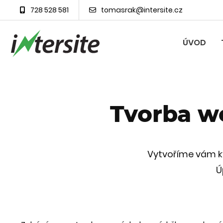
728 528 581
tomasrak@intersite.cz
ÚVOD
Tvorba w
Vytvoříme vám kv
Ú